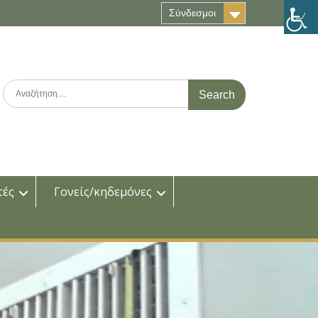
Σύνδεσμοι
Search
for:
τές
Γονείς/κηδεμόνες