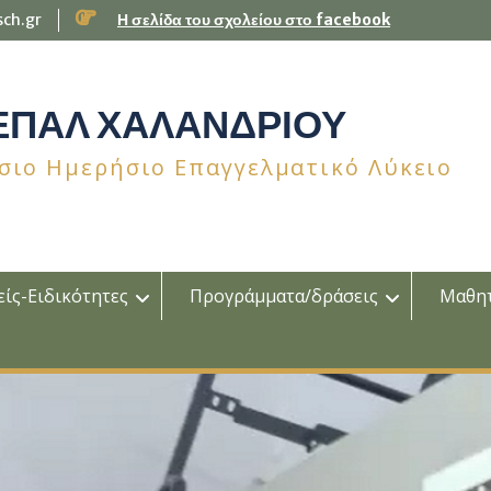
sch.gr
Η σελίδα του σχολείου στο facebook
 ΕΠΑΛ ΧΑΛΑΝΔΡΙΟΥ
σιο Ημερήσιο Επαγγελματικό Λύκειο
ίς-Ειδικότητες
Προγράμματα/δράσεις
Μαθη