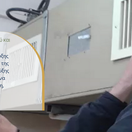
 και
ύξης
 της
ύξης
 να
η,