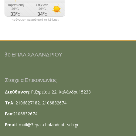
πρόγνωση καιρού από το k24.net
3ο ΕΠΑΛ ΧΑΛΑΝΔΡΙΟΥ
Στοιχεία Επικοινωνίας
Διεύθυνση
: Ριζαρείου 22, Χαλάνδρι 15233
Τηλ
: 2106827182, 2106832674
Fax
:2106832674
Email
:
mail@3epal-chalandr.att.sch.gr