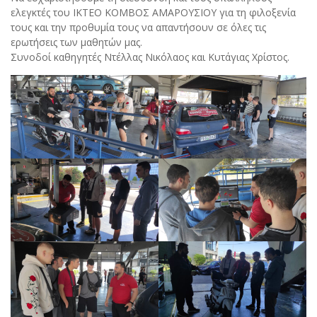
ελεγκτές του ΙΚΤΕΟ ΚΟΜΒΟΣ ΑΜΑΡΟΥΣΙΟΥ για τη φιλοξενία
τους και την προθυμία τους να απαντήσουν σε όλες τις
ερωτήσεις των μαθητών μας.
Συνοδοί καθηγητές Ντέλλας Νικόλαος και Κυτάγιας Χρίστος.