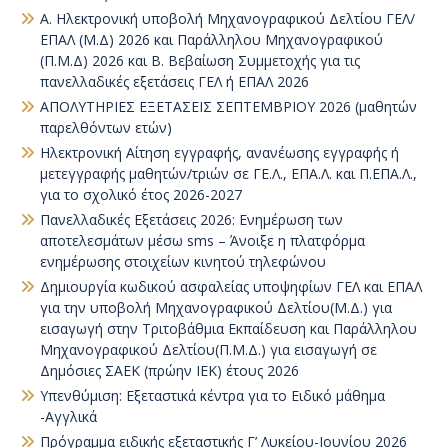
Α. Ηλεκτρονική υποβολή Μηχανογραφικού Δελτίου ΓΕΛ/
ΕΠΑΛ (Μ.Δ) 2026 και Παράλληλου Μηχανογραφικού
(Π.Μ.Δ) 2026 και Β. Βεβαίωση Συμμετοχής για τις
πανελλαδικές εξετάσεις ΓΕΛ ή ΕΠΑΛ 2026
ΑΠΟΛΥΤΗΡΙΕΣ ΕΞΕΤΑΣΕΙΣ ΣΕΠΤΕΜΒΡΙΟΥ 2026 (μαθητών
παρελθόντων ετών)
Ηλεκτρονική Αίτηση εγγραφής, ανανέωσης εγγραφής ή
μετεγγραφής μαθητών/τριών σε ΓΕ.Λ., ΕΠΑ.Λ. και Π.ΕΠΑ.Λ.,
για το σχολικό έτος 2026-2027
Πανελλαδικές Εξετάσεις 2026: Ενημέρωση των
αποτελεσμάτων μέσω sms – Άνοιξε η πλατφόρμα
ενημέρωσης στοιχείων κινητού τηλεφώνου
Δημιουργία κωδικού ασφαλείας υποψηφίων ΓΕΛ και ΕΠΑΛ
για την υποβολή Μηχανογραφικού Δελτίου(Μ.Δ.) για
εισαγωγή στην Τριτοβάθμια Εκπαίδευση και Παράλληλου
Μηχανογραφικού Δελτίου(Π.Μ.Δ.) για εισαγωγή σε
Δημόσιες ΣΑΕΚ (πρώην ΙΕΚ) έτους 2026
Υπενθύμιση: Εξεταστικά κέντρα για το Ειδικό μάθημα
-Αγγλικά
Πρόγραμμα ειδικής εξεταστικής Γ’ Λυκείου-Ιουνίου 2026