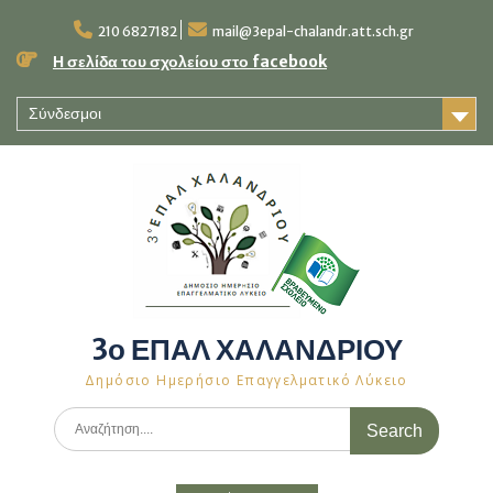
Skip
to
210 6827182
mail@3epal-chalandr.att.sch.gr
content
Η σελίδα του σχολείου στο facebook
Σύνδεσμοι
3ο ΕΠΑΛ ΧΑΛΑΝΔΡΙΟΥ
Δημόσιο Ημερήσιο Επαγγελματικό Λύκειο
Search
for: