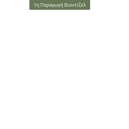
Πλοήγηση
1η Παραγωγή Βιοντίζελ
άρθρων