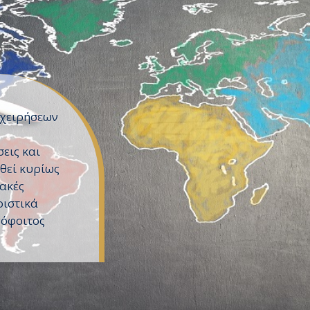
ιχειρήσεων
εις και
θεί κυρίως
ακές
ριστικά
πόφοιτος