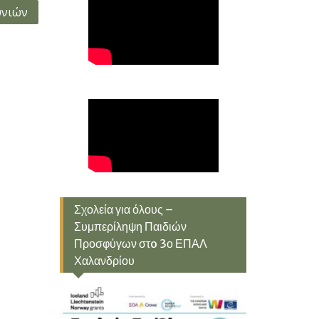
υνιών
Σχολεία για όλους –
Συμπερίληψη Παιδιών
Προσφύγων στo 3ο ΕΠΑΛ
Χαλανδρίου