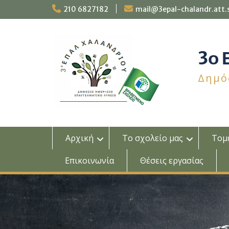
Skip
210 6827182
mail@3epal-chalandr.att.
to
content
3ο
Δημό
Αρχική
Το σχολείο μας
Τομε
Επικοινωνία
Θέσεις εργασίας