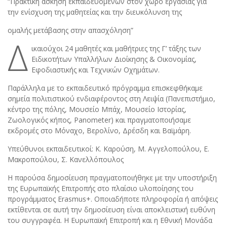
“Πρακτική άσκηση εκπαιδευόμενων στον χώρο εργασίας για
την ενίσχυση της μαθητείας και την διευκόλυνση της
ομαλής μετάβασης στην απασχόληση”
Δ
ικαιούχοι 24 μαθητές και μαθήτριες της Γ’ τάξης των
Ειδικοτήτων Υπαλλήλων Διοίκησης & Οικονομίας,
Εφοδιαστικής και Τεχνικών Οχημάτων.
Παράλληλα με το εκπαιδευτικό πρόγραμμα επισκεφθήκαμε
σημεία πολιτιστικού ενδιαφέροντος στη Λειψία (Πανεπιστήμιο,
κέντρο της πόλης, Μουσείο Μπάχ, Μουσείο Ιστορίας,
Ζωολογικός κήπος, Panometer) και πραγματοποιήσαμε
εκδρομές στο Μόναχο, Βερολίνο, Δρέσδη και Βαϊμάρη.
Υπεύθυνοι εκπαιδευτικοί: Κ. Καρούση, Μ. Αγγελοπούλου, Ε.
Μακροπούλου, Σ. Κανελλόπουλος
Η παρούσα δημοσίευση πραγματοποιήθηκε με την υποστήριξη
της Ευρωπαϊκής Επιτροπής στο πλαίσιο υλοποίησης του
προγράμματος Erasmus+. Οποιαδήποτε πληροφορία ή απόψεις
εκτίθενται σε αυτή την δημοσίευση είναι αποκλειστική ευθύνη
του συγγραφέα. Η Ευρωπαϊκή Επιτροπή και η Εθνική Μονάδα