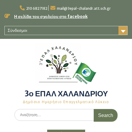
Skip
to
210 6827182
mail@3epal-chalandr.att.sch.gr
content
Η σελίδα του σχολείου στο facebook
Σύνδεσμοι
3ο ΕΠΑΛ ΧΑΛΑΝΔΡΙΟΥ
Δημόσιο Ημερήσιο Επαγγελματικό Λύκειο
Search
for: