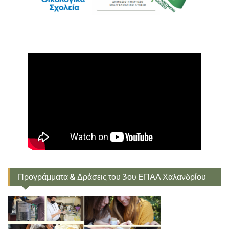
Προγράμματα & Δράσεις του 3ου ΕΠΑΛ Χαλανδρίου