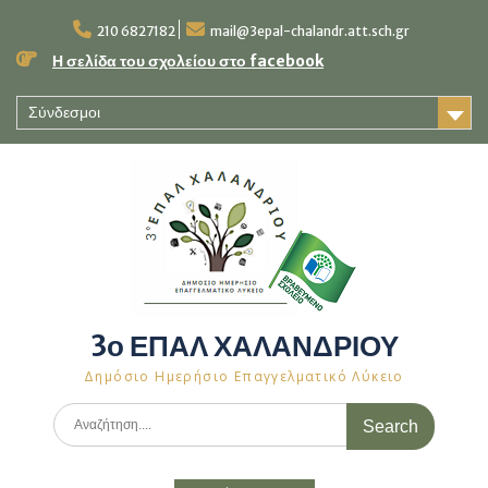
Skip
to
210 6827182
mail@3epal-chalandr.att.sch.gr
content
Η σελίδα του σχολείου στο facebook
Σύνδεσμοι
3ο ΕΠΑΛ ΧΑΛΑΝΔΡΙΟΥ
Δημόσιο Ημερήσιο Επαγγελματικό Λύκειο
Search
for: