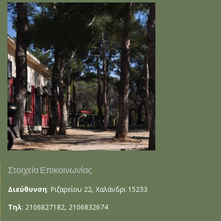
Στοιχεία Επικοινωνίας
Διεύθυνση
: Ριζαρείου 22, Χαλάνδρι 15233
Τηλ
: 2106827182, 2106832674