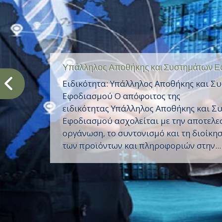
Τομέας Μηχανολογίας
Οι μαθητές και μαθήτριες που επιλέγου
Μηχανολογίας στη Β’ τάξη του Ημερησί
παρακολουθούν 23 ώρες μαθημάτων Το
ώρες μαθημάτων Γενικής Παιδείας ανά
Στη συνέχεια, στη Γ’ τάξη του...