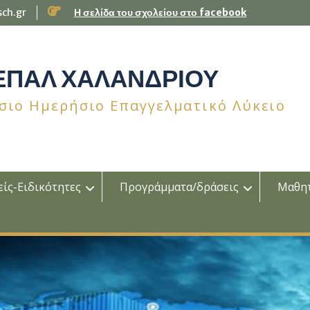
sch.gr
Η σελίδα του σχολείου στο facebook
 ΕΠΑΛ ΧΑΛΑΝΔΡΙΟΥ
σιο Ημερήσιο Επαγγελματικό Λύκειο
ίς-Ειδικότητες
Προγράμματα/δράσεις
Μαθη