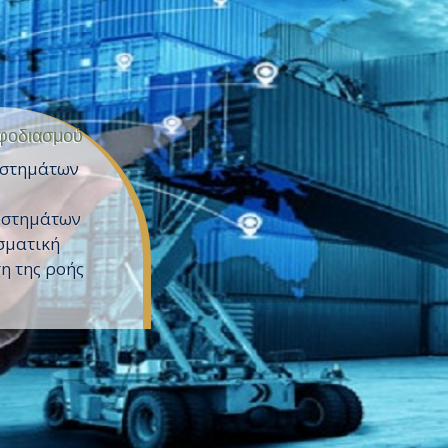
ν τον Τομέα
ου ΕΠΑ.Λ.
μέα και 12
 εβδομάδα.