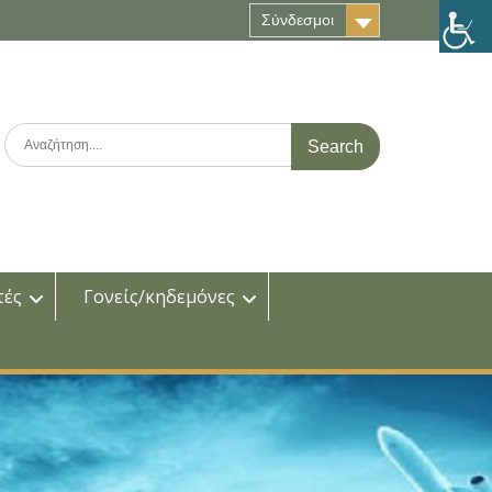
Σύνδεσμοι
Search
for:
τές
Γονείς/κηδεμόνες