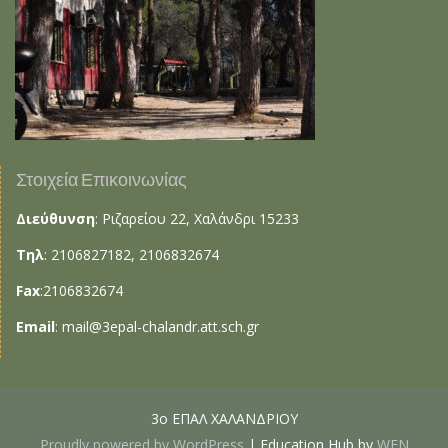
Στοιχεία Επικοινωνίας
Διεύθυνση
: Ριζαρείου 22, Χαλάνδρι 15233
Τηλ
: 2106827182, 2106832674
Fax
:2106832674
Email
:
mail@3epal-chalandr.att.sch.gr
3ο ΕΠΑΛ ΧΑΛΑΝΔΡΙΟΥ
Proudly powered by WordPress
|
Education Hub by
WEN