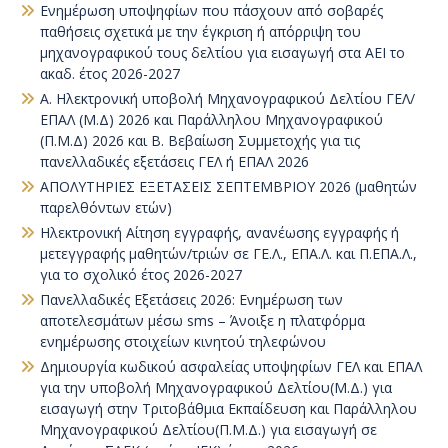
Ενημέρωση υποψηφίων που πάσχουν από σοβαρές
παθήσεις σχετικά με την έγκριση ή απόρριψη του
μηχανογραφικού τους δελτίου για εισαγωγή στα ΑΕΙ το
ακαδ. έτος 2026-2027
Α. Ηλεκτρονική υποβολή Μηχανογραφικού Δελτίου ΓΕΛ/
ΕΠΑΛ (Μ.Δ) 2026 και Παράλληλου Μηχανογραφικού
(Π.Μ.Δ) 2026 και Β. Βεβαίωση Συμμετοχής για τις
πανελλαδικές εξετάσεις ΓΕΛ ή ΕΠΑΛ 2026
ΑΠΟΛΥΤΗΡΙΕΣ ΕΞΕΤΑΣΕΙΣ ΣΕΠΤΕΜΒΡΙΟΥ 2026 (μαθητών
παρελθόντων ετών)
Ηλεκτρονική Αίτηση εγγραφής, ανανέωσης εγγραφής ή
μετεγγραφής μαθητών/τριών σε ΓΕ.Λ., ΕΠΑ.Λ. και Π.ΕΠΑ.Λ.,
για το σχολικό έτος 2026-2027
Πανελλαδικές Εξετάσεις 2026: Ενημέρωση των
αποτελεσμάτων μέσω sms – Άνοιξε η πλατφόρμα
ενημέρωσης στοιχείων κινητού τηλεφώνου
Δημιουργία κωδικού ασφαλείας υποψηφίων ΓΕΛ και ΕΠΑΛ
για την υποβολή Μηχανογραφικού Δελτίου(Μ.Δ.) για
εισαγωγή στην Τριτοβάθμια Εκπαίδευση και Παράλληλου
Μηχανογραφικού Δελτίου(Π.Μ.Δ.) για εισαγωγή σε