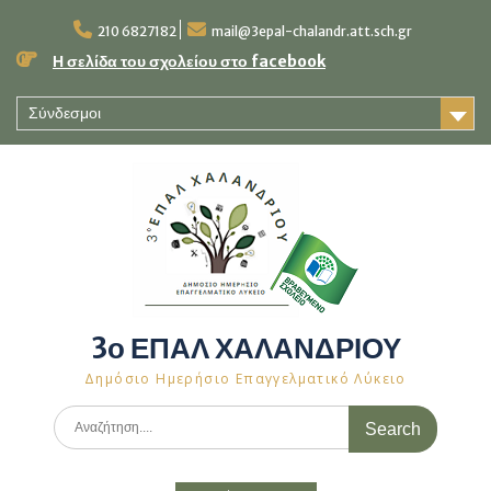
Skip
to
210 6827182
mail@3epal-chalandr.att.sch.gr
content
Η σελίδα του σχολείου στο facebook
Σύνδεσμοι
3ο ΕΠΑΛ ΧΑΛΑΝΔΡΙΟΥ
Δημόσιο Ημερήσιο Επαγγελματικό Λύκειο
Search
for: