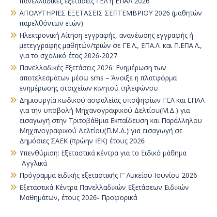
πανελλαδικές εξετάσεις ΓΕΛ ή ΕΠΑΛ 2026
ΑΠΟΛΥΤΗΡΙΕΣ ΕΞΕΤΑΣΕΙΣ ΣΕΠΤΕΜΒΡΙΟΥ 2026 (μαθητών
παρελθόντων ετών)
Ηλεκτρονική Αίτηση εγγραφής, ανανέωσης εγγραφής ή
μετεγγραφής μαθητών/τριών σε ΓΕ.Λ., ΕΠΑ.Λ. και Π.ΕΠΑ.Λ.,
για το σχολικό έτος 2026-2027
Πανελλαδικές Εξετάσεις 2026: Ενημέρωση των
αποτελεσμάτων μέσω sms – Άνοιξε η πλατφόρμα
ενημέρωσης στοιχείων κινητού τηλεφώνου
Δημιουργία κωδικού ασφαλείας υποψηφίων ΓΕΛ και ΕΠΑΛ
για την υποβολή Μηχανογραφικού Δελτίου(Μ.Δ.) για
εισαγωγή στην Τριτοβάθμια Εκπαίδευση και Παράλληλου
Μηχανογραφικού Δελτίου(Π.Μ.Δ.) για εισαγωγή σε
Δημόσιες ΣΑΕΚ (πρώην ΙΕΚ) έτους 2026
Υπενθύμιση: Εξεταστικά κέντρα για το Ειδικό μάθημα
-Αγγλικά
Πρόγραμμα ειδικής εξεταστικής Γ’ Λυκείου-Ιουνίου 2026
Εξεταστικά Κέντρα Πανελλαδικών Εξετάσεων Ειδικών
Μαθημάτων, έτους 2026- Προφορικά