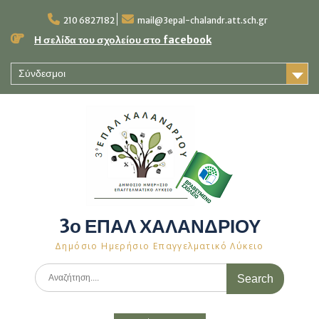
Skip
to
210 6827182
mail@3epal-chalandr.att.sch.gr
content
Η σελίδα του σχολείου στο facebook
Σύνδεσμοι
3ο ΕΠΑΛ ΧΑΛΑΝΔΡΙΟΥ
Δημόσιο Ημερήσιο Επαγγελματικό Λύκειο
Search
for: