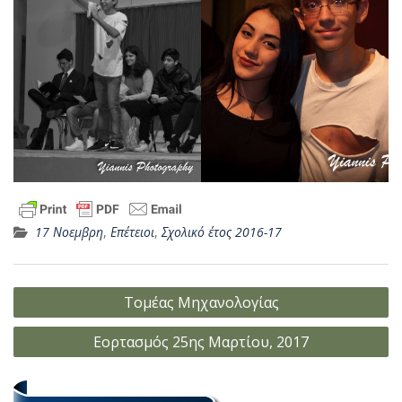
17 Νοεμβρη
,
Επέτειοι
,
Σχολικό έτος 2016-17
Πλοήγηση
Τομέας Μηχανολογίας
άρθρων
Εορτασμός 25ης Μαρτίου, 2017