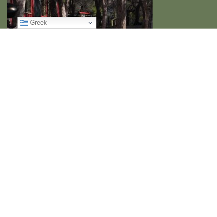
Greek
Στοιχεία Επικοινωνίας
Διεύθυνση
: Ριζαρείου 22, Χαλάνδρι 15233
Τηλ
: 2106827182, 2106832674
Fax
:2106832674
Email
:
mail@3epal-chalandr.att.sch.gr
3ο ΕΠΑΛ ΧΑΛΑΝΔΡΙΟΥ
Proudly powered by WordPress
|
Education Hub by
WEN
Themes