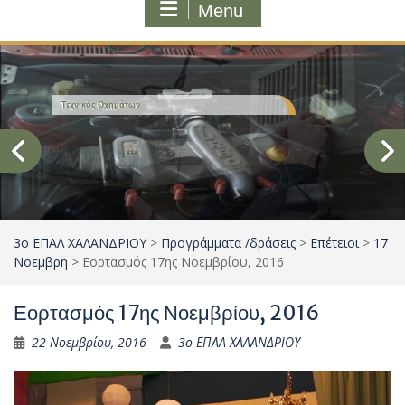
Menu
Τεχνικός Εγκαταστάσεων Ψύξης Αερισμού και
Κλιματισμού
3ο ΕΠΑΛ ΧΑΛΑΝΔΡΙΟΥ
>
Προγράμματα /δράσεις
>
Επέτειοι
>
17
Νοεμβρη
>
Εορτασμός 17ης Νοεμβρίου, 2016
Εορτασμός 17ης Νοεμβρίου, 2016
22 Νοεμβρίου, 2016
3ο ΕΠΑΛ ΧΑΛΑΝΔΡΙΟΥ