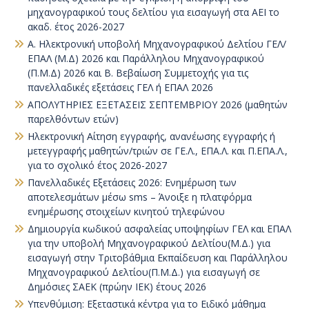
μηχανογραφικού τους δελτίου για εισαγωγή στα ΑΕΙ το
ακαδ. έτος 2026-2027
Α. Ηλεκτρονική υποβολή Μηχανογραφικού Δελτίου ΓΕΛ/
ΕΠΑΛ (Μ.Δ) 2026 και Παράλληλου Μηχανογραφικού
(Π.Μ.Δ) 2026 και Β. Βεβαίωση Συμμετοχής για τις
πανελλαδικές εξετάσεις ΓΕΛ ή ΕΠΑΛ 2026
ΑΠΟΛΥΤΗΡΙΕΣ ΕΞΕΤΑΣΕΙΣ ΣΕΠΤΕΜΒΡΙΟΥ 2026 (μαθητών
παρελθόντων ετών)
Ηλεκτρονική Αίτηση εγγραφής, ανανέωσης εγγραφής ή
μετεγγραφής μαθητών/τριών σε ΓΕ.Λ., ΕΠΑ.Λ. και Π.ΕΠΑ.Λ.,
για το σχολικό έτος 2026-2027
Πανελλαδικές Εξετάσεις 2026: Ενημέρωση των
αποτελεσμάτων μέσω sms – Άνοιξε η πλατφόρμα
ενημέρωσης στοιχείων κινητού τηλεφώνου
Δημιουργία κωδικού ασφαλείας υποψηφίων ΓΕΛ και ΕΠΑΛ
για την υποβολή Μηχανογραφικού Δελτίου(Μ.Δ.) για
εισαγωγή στην Τριτοβάθμια Εκπαίδευση και Παράλληλου
Μηχανογραφικού Δελτίου(Π.Μ.Δ.) για εισαγωγή σε
Δημόσιες ΣΑΕΚ (πρώην ΙΕΚ) έτους 2026
Υπενθύμιση: Εξεταστικά κέντρα για το Ειδικό μάθημα