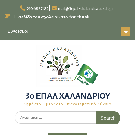
Skip
to
210 6827182
mail@3epal-chalandr.att.sch.gr
content
Η σελίδα του σχολείου στο facebook
Σύνδεσμοι
3ο ΕΠΑΛ ΧΑΛΑΝΔΡΙΟΥ
Δημόσιο Ημερήσιο Επαγγελματικό Λύκειο
Search
for: