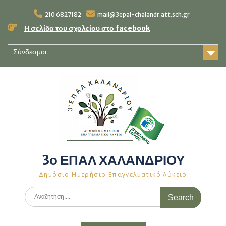
Skip
to
210 6827182
mail@3epal-chalandr.att.sch.gr
content
Η σελίδα του σχολείου στο facebook
Σύνδεσμοι
3ο ΕΠΑΛ ΧΑΛΑΝΔΡΙΟΥ
Δημόσιο Ημερήσιο Επαγγελματικό Λύκειο
Search
for: