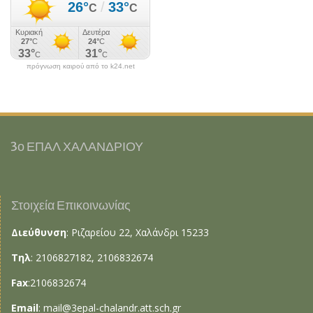
πρόγνωση καιρού από το k24.net
3ο ΕΠΑΛ ΧΑΛΑΝΔΡΙΟΥ
Στοιχεία Επικοινωνίας
Διεύθυνση
: Ριζαρείου 22, Χαλάνδρι 15233
Τηλ
: 2106827182, 2106832674
Fax
:2106832674
Email
:
mail@3epal-chalandr.att.sch.gr