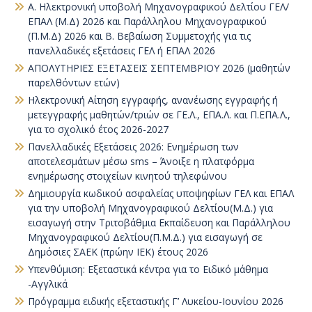
Α. Ηλεκτρονική υποβολή Μηχανογραφικού Δελτίου ΓΕΛ/
ΕΠΑΛ (Μ.Δ) 2026 και Παράλληλου Μηχανογραφικού
(Π.Μ.Δ) 2026 και Β. Βεβαίωση Συμμετοχής για τις
πανελλαδικές εξετάσεις ΓΕΛ ή ΕΠΑΛ 2026
ΑΠΟΛΥΤΗΡΙΕΣ ΕΞΕΤΑΣΕΙΣ ΣΕΠΤΕΜΒΡΙΟΥ 2026 (μαθητών
παρελθόντων ετών)
Ηλεκτρονική Αίτηση εγγραφής, ανανέωσης εγγραφής ή
μετεγγραφής μαθητών/τριών σε ΓΕ.Λ., ΕΠΑ.Λ. και Π.ΕΠΑ.Λ.,
για το σχολικό έτος 2026-2027
Πανελλαδικές Εξετάσεις 2026: Ενημέρωση των
αποτελεσμάτων μέσω sms – Άνοιξε η πλατφόρμα
ενημέρωσης στοιχείων κινητού τηλεφώνου
Δημιουργία κωδικού ασφαλείας υποψηφίων ΓΕΛ και ΕΠΑΛ
για την υποβολή Μηχανογραφικού Δελτίου(Μ.Δ.) για
εισαγωγή στην Τριτοβάθμια Εκπαίδευση και Παράλληλου
Μηχανογραφικού Δελτίου(Π.Μ.Δ.) για εισαγωγή σε
Δημόσιες ΣΑΕΚ (πρώην ΙΕΚ) έτους 2026
Υπενθύμιση: Εξεταστικά κέντρα για το Ειδικό μάθημα
-Αγγλικά
Πρόγραμμα ειδικής εξεταστικής Γ’ Λυκείου-Ιουνίου 2026